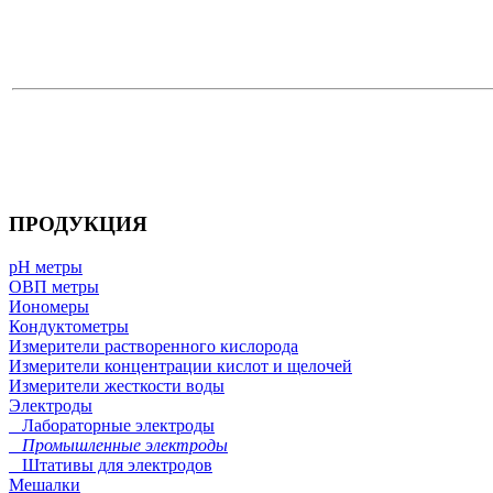
ПРОДУКЦИЯ
pH метры
ОВП метры
Иономеры
Кондуктометры
Измерители растворенного кислорода
Измерители концентрации кислот и щелочей
Измерители жесткости воды
Электроды
Лабораторные электроды
Промышленные электроды
Штативы для электродов
Мешалки