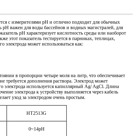
ся с измерителями рН и отлично подходит для обычных
ь рН важен для воды бассейнов и водных магистралей, для
оказатель рН характеризует кислотность среды или наоборот
же этот показатель тестируется в парниках, теплицах,
о электрода может использоваться как:
стоянии в пропорции четыре моля на литр, что обеспечивает
не требуется дополнения раствора. Электрод может
го электрода используется капиллярный Ag/ AgCl. Длина
чение электрода к устройству выполняется через кабель
елает уход за электродом очень простым.
HT2513G
0~14рН