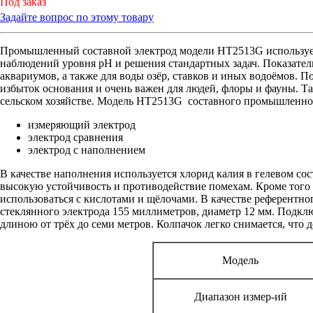
Под заказ
Задайте вопрос по этому товару
Промышленный составной электрод модели HT2513G использует
наблюдений уровня рН и решения стандартных задач. Показател
аквариумов, а также для воды озёр, ставков и иных водоёмов. П
избыток основания и очень важен для людей, флоры и фауны. Так
сельском хозяйстве. Модель HT2513G составного промышленног
измеряющий электрод
электрод сравнения
электрод с наполнением
В качестве наполнения используется хлорид калия в гелевом со
высокую устойчивость и противодействие помехам. Кроме того 
использоваться с кислотами и щёлочами. В качестве референтно
стеклянного электрода 155 миллиметров, диаметр 12 мм. Подклю
длиною от трёх до семи метров. Колпачок легко снимается, что д
Модель
Диапазон измер-ий