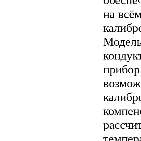
на всём
калибр
Модель
кондук
прибор
возмож
калибр
компен
рассчи
темпер