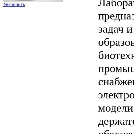
Лабора
Увеличить
предна
задач 
образов
биотех
промыш
снабже
электр
модели
держат
обеспе